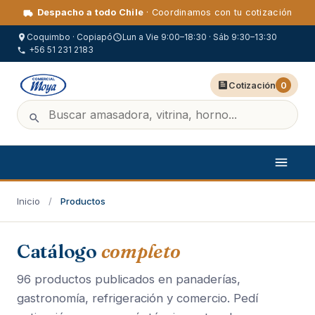
Despacho a todo Chile
· Coordinamos con tu cotización
Coquimbo · Copiapó
Lun a Vie 9:00–18:30 · Sáb 9:30–13:30
+56 51 231 2183
Cotización
0
Inicio
/
Productos
Catálogo
completo
96 productos publicados en panaderías,
gastronomía, refrigeración y comercio. Pedí