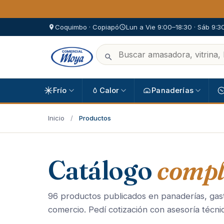
Coquimbo · Copiapó
Lun a Vie 9:00–18:30 · Sáb 9:3
Frío
Calor
Panaderías
Inicio
/
Productos
Catálogo
compl
96 productos publicados en panaderías, gast
comercio. Pedí cotización con asesoría técni