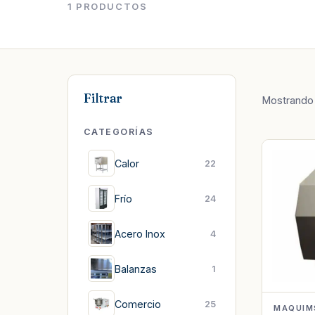
1 PRODUCTOS
Filtrar
Mostrand
CATEGORÍAS
Calor
22
Frío
24
Acero Inox
4
Balanzas
1
Comercio
25
MAQUIM