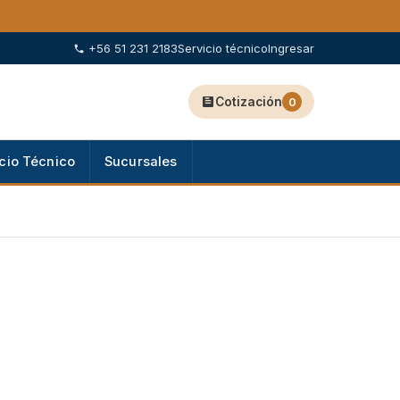
+56 51 231 2183
Servicio técnico
Ingresar
Cotización
0
cio Técnico
Sucursales