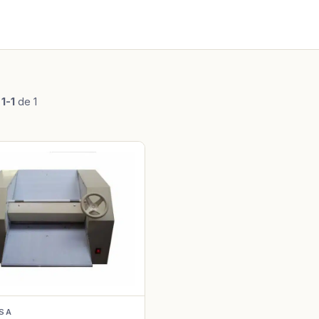
o
1-1
de 1
SA