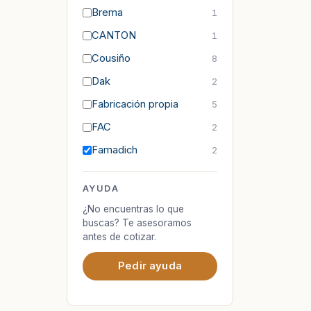
Brema
1
CANTON
1
Cousiño
8
Dak
2
Fabricación propia
5
FAC
2
Famadich
2
AYUDA
¿No encuentras lo que
buscas? Te asesoramos
antes de cotizar.
Pedir ayuda