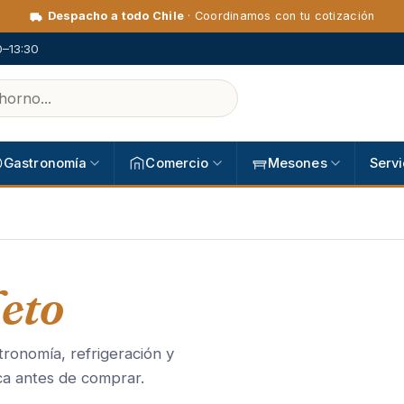
Despacho a todo Chile
· Coordinamos con tu cotización
0–13:30
Gastronomía
Comercio
Mesones
Servi
eto
ronomía, refrigeración y
ca antes de comprar.