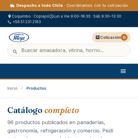
Despacho a todo Chile
· Coordinamos con tu cotización
Coquimbo · Copiapó
Lun a Vie 9:00–18:30 · Sáb 9:30–13:30
+56 51 231 2183
Cotización
0
Inicio
/
Productos
Catálogo
completo
96 productos publicados en panaderías,
gastronomía, refrigeración y comercio. Pedí