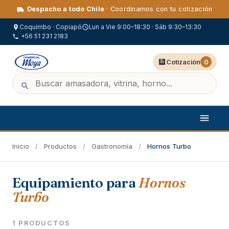
Despacho a todo Chile
· Coordinamos con tu cotización
Coquimbo · Copiapó
Lun a Vie 9:00–18:30 · Sáb 9:30–13:30
+56 51 231 2183
Cotización
0
Inicio
/
Productos
/
Gastronomía
/
Hornos Turbo
Equipamiento para
Hornos
Turbo
1 PRODUCTOS