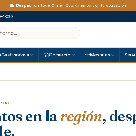
Despacho a todo Chile
· Coordinamos con tu cotización
0–13:30
Gastronomía
Comercio
Mesones
Servi
CIAL
tos en la
región
, de
le.