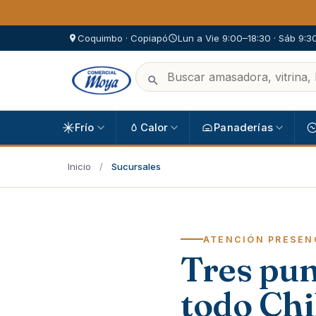
Coquimbo · Copiapó
Lun a Vie 9:00–18:30 · Sáb 9:3
Frío
Calor
Panaderías
Inicio
/
Sucursales
ATENCIÓN PRESEN
Tres pun
todo Chi