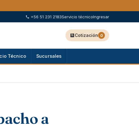
+56 51 231 2183
Servicio técnico
Ingresar
Cotización
0
cio Técnico
Sucursales
spacho a