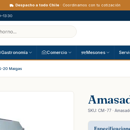
Despacho a todo Chile
· Coordinamos con tu cotización
0–13:30
Gastronomía
Comercio
Mesones
Servi
S-20 Maigas
Amasad
SKU: CM-77 · Amasad
Especificacion