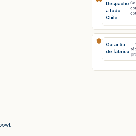
Co
Despacho
co
a todo
co
Chile
+ 
Garantía
té
de fábrica
pr
bowl.