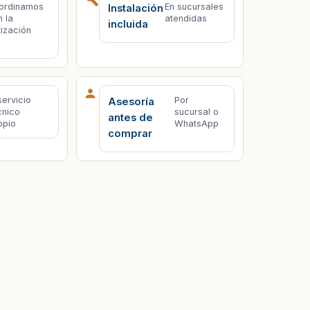
ordinamos
En sucursales
Instalación
n la
atendidas
incluida
tización
servicio
Por
Asesoría
cnico
sucursal o
antes de
opio
WhatsApp
comprar