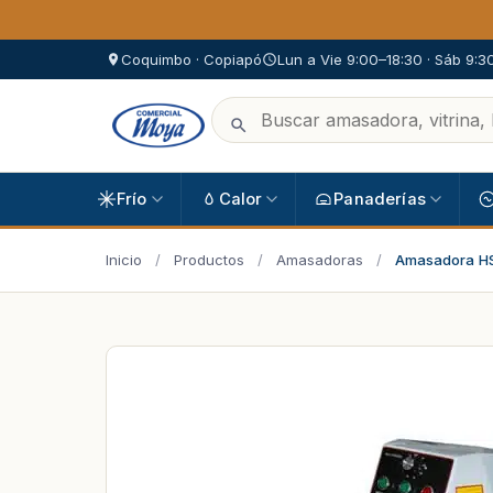
Coquimbo · Copiapó
Lun a Vie 9:00–18:30 · Sáb 9:3
Frío
Calor
Panaderías
Inicio
/
Productos
/
Amasadoras
/
Amasadora H