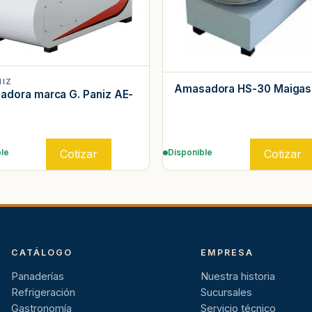
NIZ
Amasadora HS-30 Maigas
dora marca G. Paniz AE-
Cotizar
Cotizar
le
Disponible
CATÁLOGO
EMPRESA
Panaderías
Nuestra historia
Refrigeración
Sucursales
Gastronomía
Servicio técnico