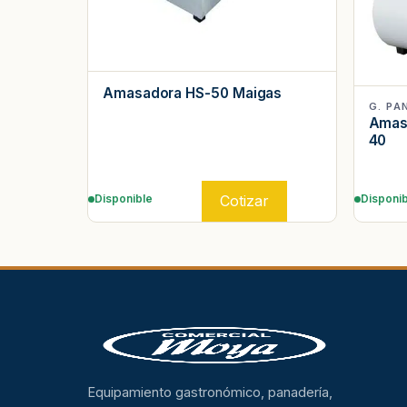
Amasadora HS-50 Maigas
G. PA
Amasa
40
Cotizar
Disponible
Disponib
Equipamiento gastronómico, panadería,