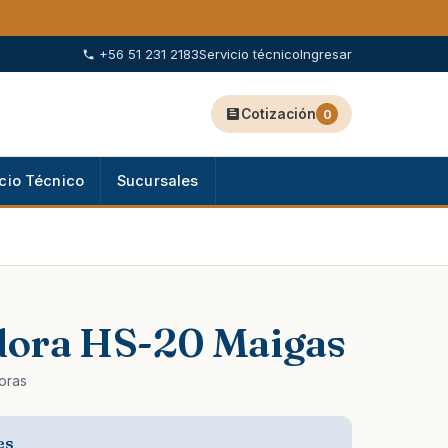
+56 51 231 2183
Servicio técnico
Ingresar
Cotización
0
cio Técnico
Sucursales
ora HS-20 Maigas
oras
es