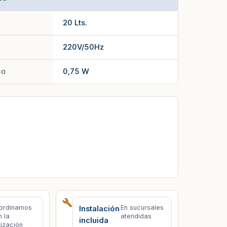
20 Lts.
220V/50Hz
co
0,75 W
ordinamos
En sucursales
Instalación
n la
atendidas
incluida
tización