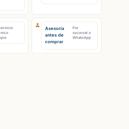
servicio
Por
Asesoría
cnico
sucursal o
antes de
opio
WhatsApp
comprar