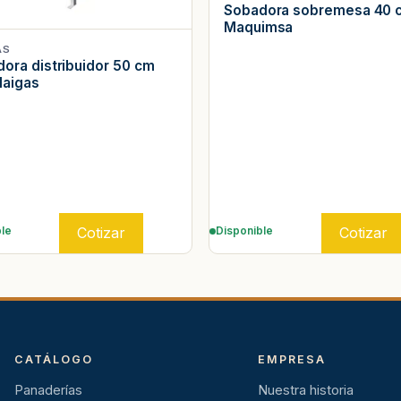
Sobadora sobremesa 40 
Maquimsa
AS
ora distribuidor 50 cm
Maigas
Cotizar
Cotizar
le
Disponible
CATÁLOGO
EMPRESA
Panaderías
Nuestra historia