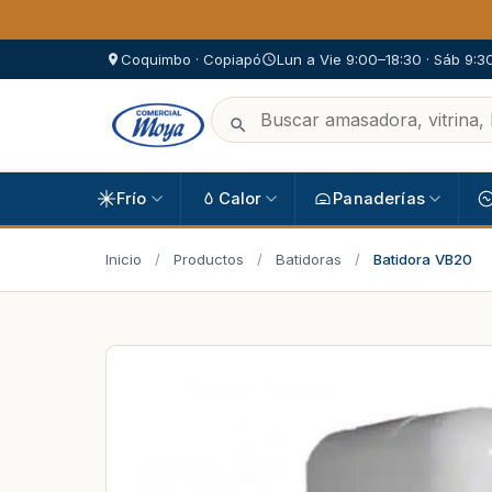
Coquimbo · Copiapó
Lun a Vie 9:00–18:30 · Sáb 9:3
Frío
Calor
Panaderías
Inicio
/
Productos
/
Batidoras
/
Batidora VB20