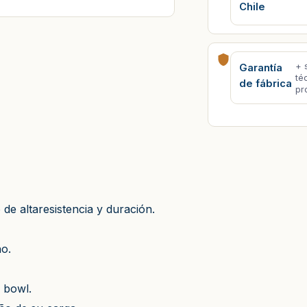
Chile
+ 
Garantía
té
de fábrica
pr
 de altaresistencia y duración.
ho.
l bowl.