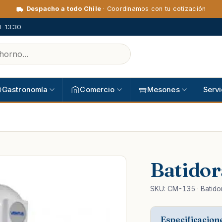
Despacho a todo Chile
· Coordinamos con tu cotización
0–13:30
Gastronomía
Comercio
Mesones
Servi
Batido
SKU: CM-135 · Batido
Especificacion