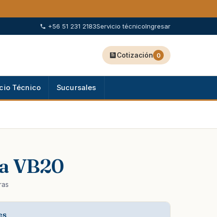
+56 51 231 2183
Servicio técnico
Ingresar
Cotización
0
cio Técnico
Sucursales
ra VB20
ras
es