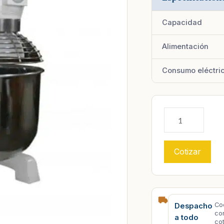
Capacidad
Alimentación
Consumo eléctri
Cotizar
Co
Despacho
co
a todo
co