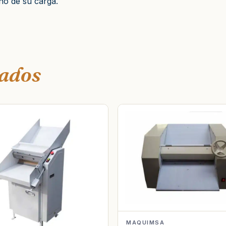
eño de su carga.
nados
MAQUIMSA