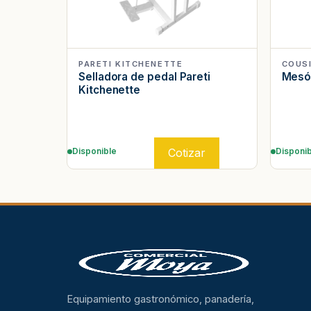
PARETI KITCHENETTE
COUS
Selladora de pedal Pareti
Mesón
Kitchenette
Cotizar
Disponible
Disponib
Equipamiento gastronómico, panadería,