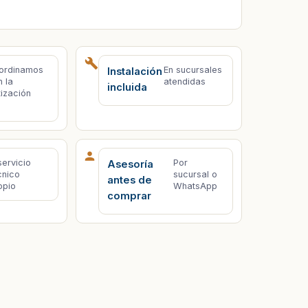
ordinamos
En sucursales
Instalación
n la
atendidas
incluida
tización
servicio
Por
Asesoría
cnico
sucursal o
antes de
opio
WhatsApp
comprar