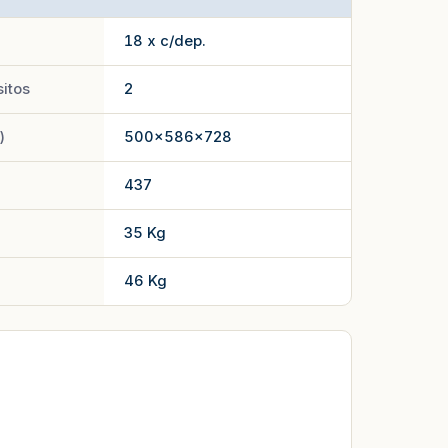
18 x c/dep.
itos
2
)
500x586x728
437
35 Kg
46 Kg