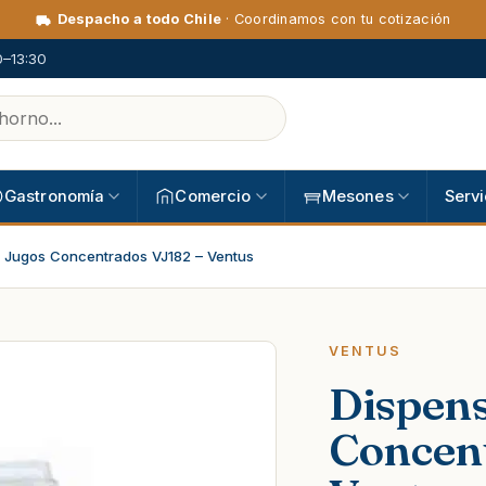
Despacho a todo Chile
· Coordinamos con tu cotización
0–13:30
Gastronomía
Comercio
Mesones
Servi
 Jugos Concentrados VJ182 – Ventus
VENTUS
Dispens
Concent