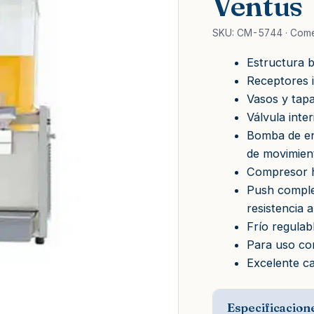
Ventus
SKU: CM-5744 · Come
Estructura b
Receptores i
Vasos y tapa
Válvula inte
Bomba de en
de movimien
Compresor h
Push comple
resistencia a
Frío regulab
Para uso co
Excelente cal
Especificacion