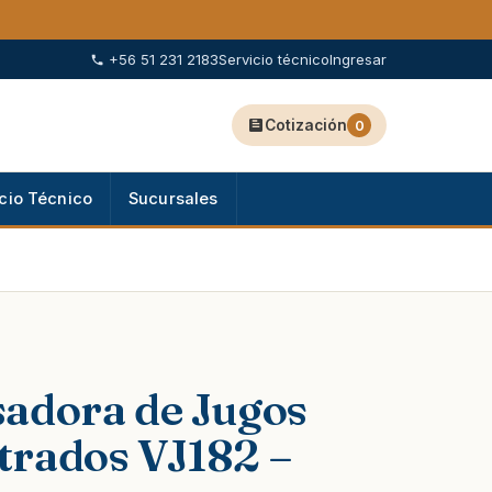
+56 51 231 2183
Servicio técnico
Ingresar
Cotización
0
cio Técnico
Sucursales
adora de Jugos
rados VJ182 –