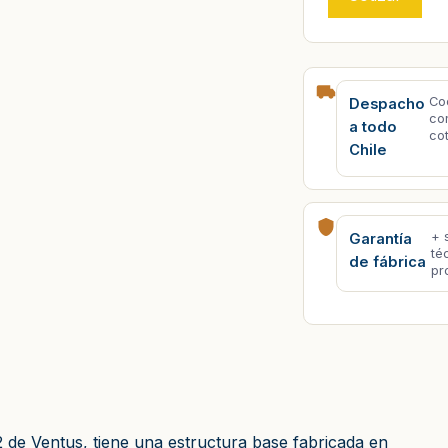
Co
Despacho
co
a todo
co
Chile
+ 
Garantía
té
de fábrica
pr
de Ventus, tiene una estructura base fabricada en