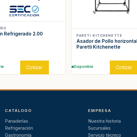
IÑO
 Refrigerado 2.00
PARETI KITCHENETTE
Asador de Pollo horizontal
Paretti Kitchenette
Cotizar
Cotizar
le
Disponible
CATÁLOGO
EMPRESA
Panaderías
Nuestra historia
Refrigeración
Sucursales
Gastronomía
Servicio técnico