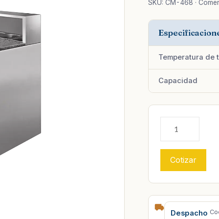
SKU: CM-468 · Comer
Especificacion
Temperatura de t
Capacidad
Cotizar
Co
Despacho