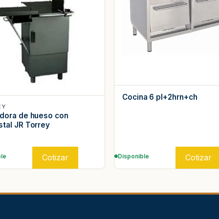
Cocina 6 pl+2hrn+ch
EY
dora de hueso con
tal JR Torrey
Cotizar
Cotizar
le
Disponible