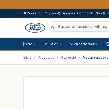
Coquimbo · Copiapó
Lun a Vie 9:00–18:30 · Sáb 9:3
Frío
Calor
Panaderías
Inicio
/
Productos
/
Comercio
/
Meson saladette