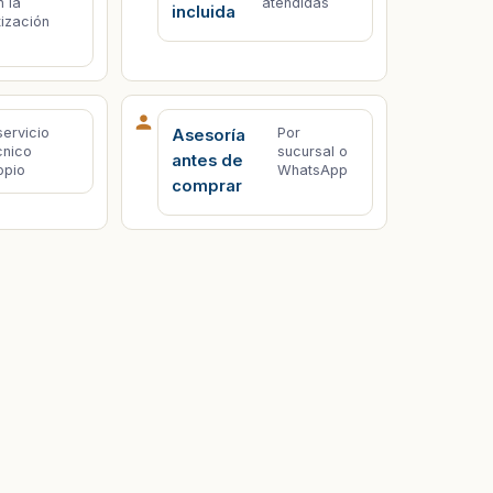
n la
atendidas
incluida
tización
servicio
Por
Asesoría
cnico
sucursal o
antes de
opio
WhatsApp
comprar