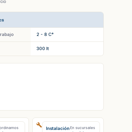
cio
es
rabajo
2 - 8 C°
300 lt
ordinamos
En sucursales
Instalación