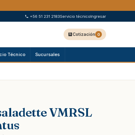
+56 51 231 2183
Servicio técnico
Ingresar
Cotización
0
cio Técnico
Sucursales
saladette VMRSL
ntus