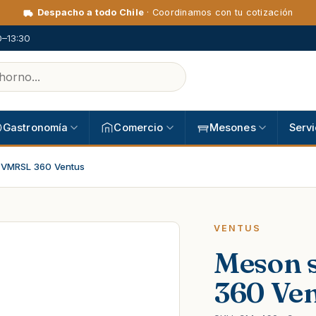
Despacho a todo Chile
· Coordinamos con tu cotización
0–13:30
Gastronomía
Comercio
Mesones
Servi
 VMRSL 360 Ventus
VENTUS
Meson 
360 Ve