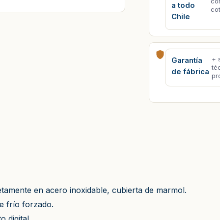
co
a todo
co
Chile
+ 
Garantía
té
de fábrica
pr
etamente en acero inoxidable, cubierta de marmol.
e frío forzado.
 digital.