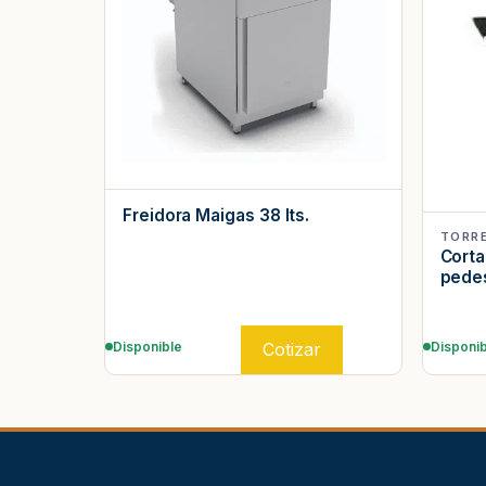
Freidora Maigas 38 lts.
TORR
Corta
pedes
Cotizar
Disponible
Disponib