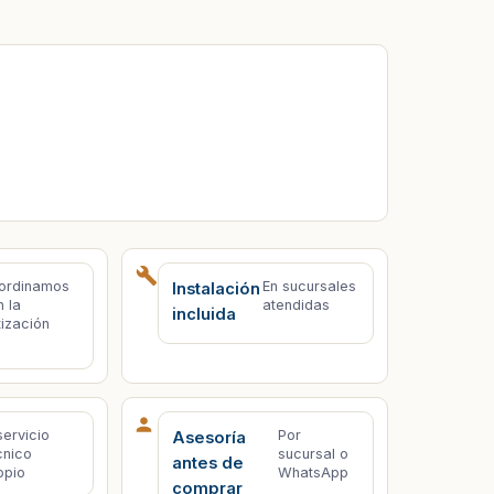
ordinamos
En sucursales
Instalación
n la
atendidas
incluida
tización
servicio
Por
Asesoría
cnico
sucursal o
antes de
opio
WhatsApp
comprar