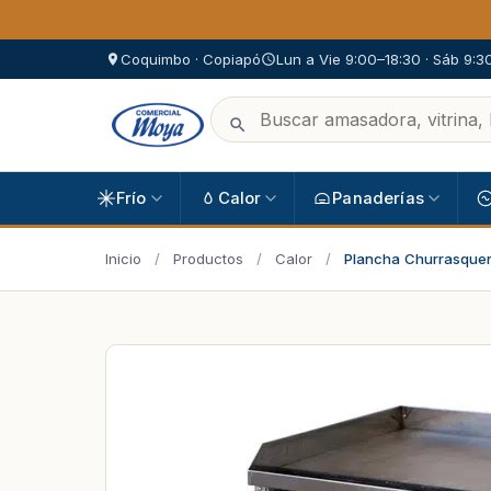
Coquimbo · Copiapó
Lun a Vie 9:00–18:30 · Sáb 9:3
Frío
Calor
Panaderías
Inicio
/
Productos
/
Calor
/
Plancha Churrasquer