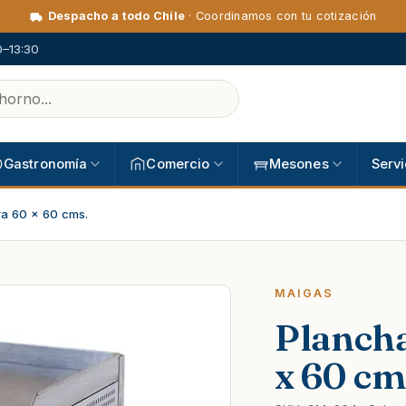
Despacho a todo Chile
· Coordinamos con tu cotización
0–13:30
Gastronomía
Comercio
Mesones
Servi
a 60 x 60 cms.
MAIGAS
Planch
x 60 cm