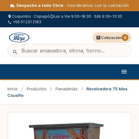
Despacho a todo Chile
· Coordinamos con tu cotización
Coquimbo · Copiapó
Lun a Vie 9:00–18:30 · Sáb 9:30–13:30
+56 51 231 2183
Cotización
0
Inicio
/
Productos
/
Panaderías
/
Revolvedora 75 kilos
Cousiño