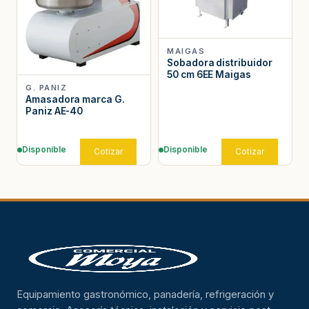
MAIGAS
Sobadora distribuidor
50 cm 6EE Maigas
G. PANIZ
Amasadora marca G.
Paniz AE-40
Disponible
Disponible
Cotizar
Cotizar
Equipamiento gastronómico, panadería, refrigeración y