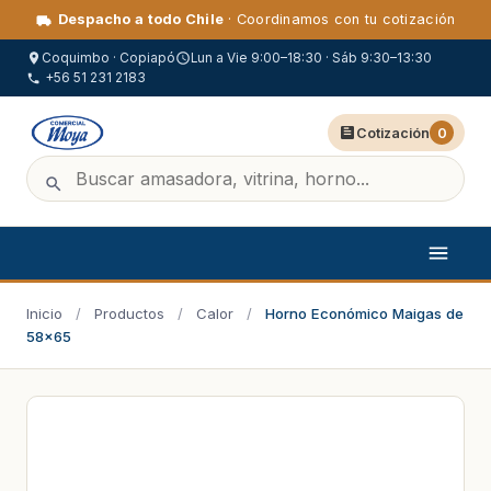
Despacho a todo Chile
· Coordinamos con tu cotización
Coquimbo · Copiapó
Lun a Vie 9:00–18:30 · Sáb 9:30–13:30
+56 51 231 2183
Cotización
0
Inicio
/
Productos
/
Calor
/
Horno Económico Maigas de
58×65