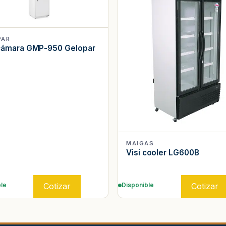
PAR
 cámara GMP-950 Gelopar
MAIGAS
Visi cooler LG600B
Cotizar
Cotizar
le
Disponible