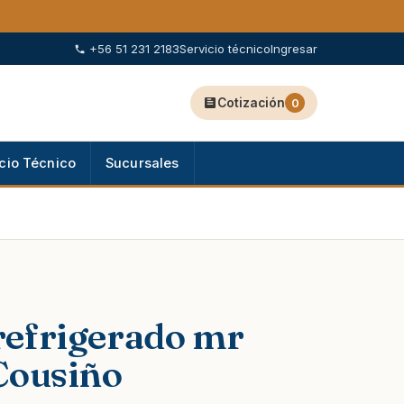
+56 51 231 2183
Servicio técnico
Ingresar
Cotización
0
cio Técnico
Sucursales
refrigerado mr
Cousiño