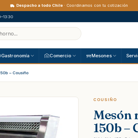
Despacho a todo Chile
· Coordinamos con tu cotización
0–13:30
Gastronomía
Comercio
Mesones
Servi
150b – Cousiño
COUSIÑO
Mesón 
150b – 