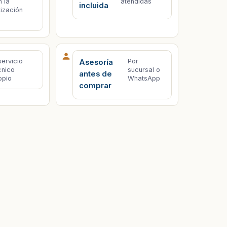
n la
atendidas
incluida
tización
servicio
Por
Asesoría
cnico
sucursal o
antes de
opio
WhatsApp
comprar