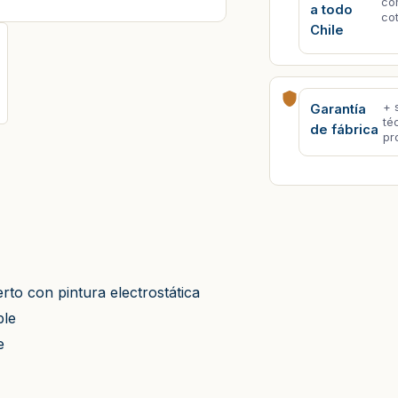
co
a todo
co
Chile
+ 
Garantía
té
de fábrica
pr
to con pintura electrostática
ble
e