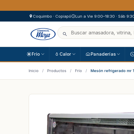
Coquimbo · Copiapó
Lun a Vie 9:00–18:30 · Sáb 9:3
Frío
Calor
Panaderías
Inicio
/
Productos
/
Frío
/
Mesón refrigerado mr 