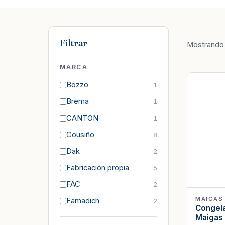
Filtrar
Mostrand
MARCA
Bozzo
1
Brema
1
CANTON
1
Cousiño
8
Dak
2
Fabricación propia
5
FAC
2
MAIGAS
Famadich
2
Congelad
Maigas