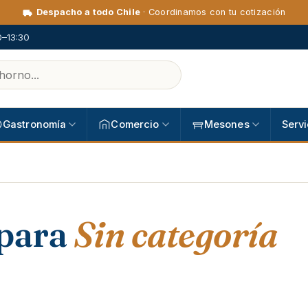
Despacho a todo Chile
· Coordinamos con tu cotización
0–13:30
Gastronomía
Comercio
Mesones
Servi
para
Sin categoría