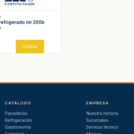
O
efrigerado mr 200b
o
Cotizar
CATÁLOGO
EMPRESA
Panaderías
Nuestra historia
Refrigeración
Sucursales
Gastronomía
Servicio técnico
Comercio
Marcas