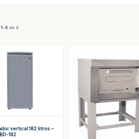
o
1-4
de 4
or vertical 182 litros –
 BD-182