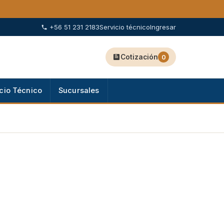
+56 51 231 2183
Servicio técnico
Ingresar
Cotización
0
cio Técnico
Sucursales