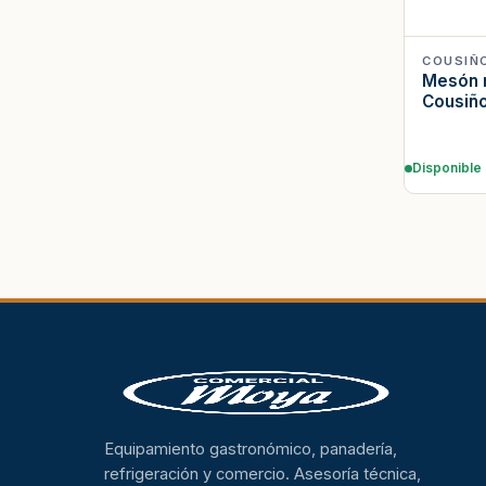
COUSIÑ
Mesón r
Cousiñ
Disponible
Equipamiento gastronómico, panadería,
refrigeración y comercio. Asesoría técnica,