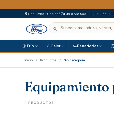
Coquimbo · Copiapó
Lun a Vie 9:00–18:30 · Sáb 9:3
Frío
Calor
Panaderías
Inicio
/
Productos
/
Sin categoría
Equipamiento 
4 PRODUCTOS